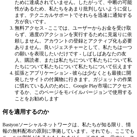
ために達成されていません。したがって、中断の可能
性があるため、私たちをあまり批判しないように促し
ます。テクニカルサポートでそれらを迅速に通知する
方が良いです。
無料アクセス - ここでは、ユーザーからお金を受け取
らず、過度のアクションを実行するために見返りに依
頼しません。アカウントの登録とアクティブ化も必要
ありません。良いジェスチャーとして、私たちは一つ
の願いを表現したいだけです - しばしばあなたの友
人、購読者、または私たちについて私たちについて私
たちについて私たちについて私たちについて伝えます
拡張とアプリケーション - 彼らは少なくとも最後に開
発したサイトの付属物に行きます。ガジェットの作業
に慣れている人のために、Google Play市場にアクセス
するか、このページをモバイルバージョンで使用する
ことをお勧めします
何を適用するのか
Bastyonソーシャルネットワークは、私たちが知る限り、情
報の無料配布の原則に準拠しています。それでも、ここでも