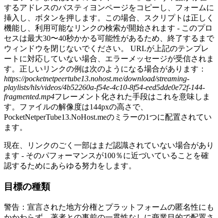
するアドレスのバスティヨンページをコピーし、フォームに
挿入し、ボタンを押します。この場合、スクリプトは正しく
機能し、利用可能なリンクの検索が開始されます - このプロ
セスは最大30〜40秒かかる可能性があるため、終了するまで
ウィンドウを閉じないでください。 URLが上記のテンプレ
ートに対応していない場合、エラーメッセージが受信されま
す。正しいリンクの例は次のようになる場合があります：
https://pocketnetpeertube13.nohost.me/download/streaming-
playlists/hls/videos/4b52260a-f54e-4c10-8f54-eed5dde0e72f-144-
fragmented.mp4
フレーメント化された手段はこれを意味しま
す。ファイルの解像度は144pxの高さで、
PocketNetperTube13.NoHost.meのミラーの1つに配置されてい
ます。
現在、リンクのごく一部はまだ認識されていない場合があり
ます - そのパフォーマンスが100％に近づいていることを確
認するためにあらゆる努力をします。
目標の種類
警告：宣言された地方分権とプラットフォームの匿名性にも
かかわらず、著者との事前の一貫性なしに商業目的で配置さ