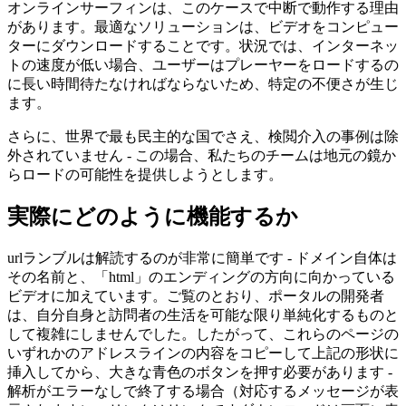
オンラインサーフィンは、このケースで中断で動作する理由
があります。最適なソリューションは、ビデオをコンピュー
ターにダウンロードすることです。状況では、インターネッ
トの速度が低い場合、ユーザーはプレーヤーをロードするの
に長い時間待たなければならないため、特定の不便さが生じ
ます。
さらに、世界で最も民主的な国でさえ、検閲介入の事例は除
外されていません - この場合、私たちのチームは地元の鏡か
らロードの可能性を提供しようとします。
実際にどのように機能するか
urlランブルは解読するのが非常に簡単です - ドメイン自体は
その名前と、「html」のエンディングの方向に向かっている
ビデオに加えています。ご覧のとおり、ポータルの開発者
は、自分自身と訪問者の生活を可能な限り単純化するものと
して複雑にしませんでした。したがって、これらのページの
いずれかのアドレスラインの内容をコピーして上記の形状に
挿入してから、大きな青色のボタンを押す必要があります -
解析がエラーなしで終了する場合（対応するメッセージが表