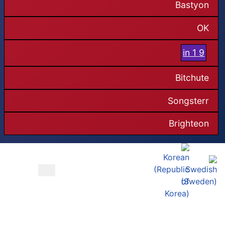
Bastyon
OK
9 in 1
Bitchute
Songsterr
Brighteon
ختر لغتك