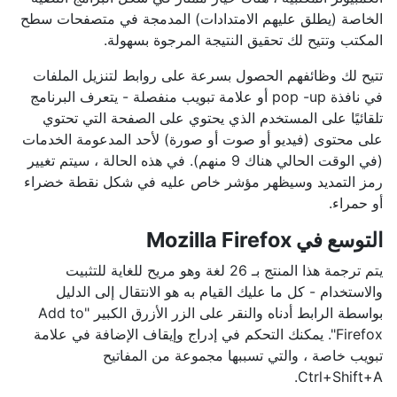
الخاصة (يطلق عليهم الامتدادات) المدمجة في متصفحات سطح
المكتب وتتيح لك تحقيق النتيجة المرجوة بسهولة.
تتيح لك وظائفهم الحصول بسرعة على روابط لتنزيل الملفات
في نافذة pop -up أو علامة تبويب منفصلة - يتعرف البرنامج
تلقائيًا على المستخدم الذي يحتوي على الصفحة التي تحتوي
على محتوى (فيديو أو صوت أو صورة) لأحد المدعومة الخدمات
(في الوقت الحالي هناك 9 منهم). في هذه الحالة ، سيتم تغيير
رمز التمديد وسيظهر مؤشر خاص عليه في شكل نقطة خضراء
أو حمراء.
التوسع في Mozilla Firefox
يتم ترجمة هذا المنتج بـ 26 لغة وهو مريح للغاية للتثبيت
والاستخدام - كل ما عليك القيام به هو الانتقال إلى الدليل
بواسطة الرابط أدناه والنقر على الزر الأزرق الكبير "Add to
Firefox". يمكنك التحكم في إدراج وإيقاف الإضافة في علامة
تبويب خاصة ، والتي تسببها مجموعة من المفاتيح
Ctrl+Shift+A.