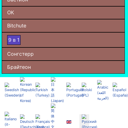
ОК
Bitchute
9 в 1
Сонгстерр
Брайтеон
Выберите язык