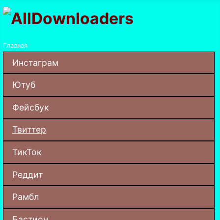
Главная
Инстаграм
Ютуб
Фейсбук
Твиттер
ТикТок
Реддит
Рамбл
Бастион