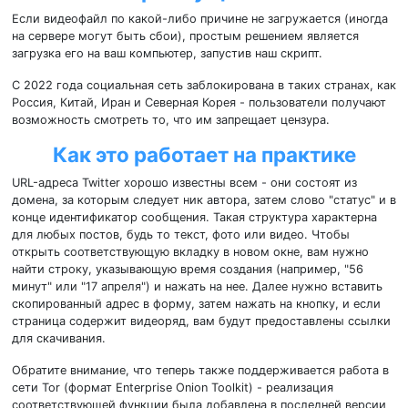
Если видеофайл по какой-либо причине не загружается (иногда
на сервере могут быть сбои), простым решением является
загрузка его на ваш компьютер, запустив наш скрипт.
С 2022 года социальная сеть заблокирована в таких странах, как
Россия, Китай, Иран и Северная Корея - пользователи получают
возможность смотреть то, что им запрещает цензура.
Как это работает на практике
URL-адреса Twitter хорошо известны всем - они состоят из
домена, за которым следует ник автора, затем слово "статус" и в
конце идентификатор сообщения. Такая структура характерна
для любых постов, будь то текст, фото или видео. Чтобы
открыть соответствующую вкладку в новом окне, вам нужно
найти строку, указывающую время создания (например, "56
минут" или "17 апреля") и нажать на нее. Далее нужно вставить
скопированный адрес в форму, затем нажать на кнопку, и если
страница содержит видеоряд, вам будут предоставлены ссылки
для скачивания.
Обратите внимание, что теперь также поддерживается работа в
сети Tor (формат Enterprise Onion Toolkit) - реализация
соответствующей функции была добавлена в последней версии