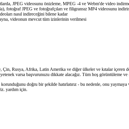
matlarda, JPEG videosunu önizleme, MPEG -4 ve Webm'de video indirm
a), fotoğraf JPEG ve fotoğrafçıları ve filigransız MP4 videosunu indiri
eoları nasıl indireceğini bilene kadar
 ayna, videonun mevcut tüm izinlerinin verilmesi
in, Rusya, Afrika, Latin Amerika ve diğer ülkeler ve kıtalar içeren do
 bir yetenek varsa başvurunuzu dikkate alacağız. Tüm hoş görüntüleme ve
ile korunduğunu doğru bir şekilde hatırlatırız - bu nedenle, onu yaymaya 
iz. yardım için.