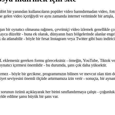
rt bir yanından kullanıcıların popüler video barındırmadan video, fotoğ
 gelen video içeriğiydi ve aynı zamanda internet veriminde bir artışla, ku
un bir oynatıcı olmasına rağmen, çevrimiçi video izlemek genellikle çok
olayca düzeltir - buna ek olarak, dünyanın bazı bölgelerinde alanlar eng
da atlanabilir - böyle bir fırsat Instagram veya Twitter gibi bazı indiric
 eklemeniz gereken formu göreceksiniz - örneğin, YouTube, Tiktok veya
eo oynatıcı içermesi önemlidir - bu durumda, şans çok daha yüksektir.
 sürmez - böyle bir gecikme, programımızın bilinen ve mevcut olan tüm d
iyet seviyesini önemli ölçüde artırmamıza izin verir - sonuçta, bir ayn
 sorunun özünü açıklayarak her birini sınıflandırmaya çalıştı - çoğunlukl
elde edilme şansı büyük bir şans var.