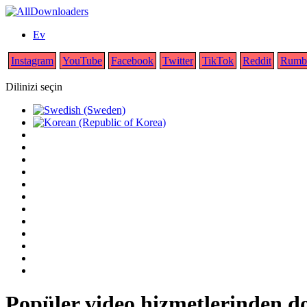
Ev
Instagram
YouTube
Facebook
Twitter
TikTok
Reddit
Rumb
Dilinizi seçin
Popüler video hizmetlerinden do