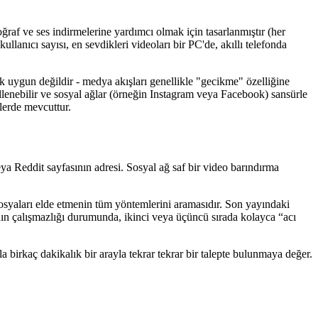
raf ve ses indirmelerine yardımcı olmak için tasarlanmıştır (her
llanıcı sayısı, en sevdikleri videoları bir PC'de, akıllı telefonda
 uygun değildir - medya akışları genellikle "gecikme" özelliğine
ellenebilir ve sosyal ağlar (örneğin Instagram veya Facebook) sansürle
ilerde mevcuttur.
 Reddit sayfasının adresi. Sosyal ağ saf bir video barındırma
osyaları elde etmenin tüm yöntemlerini aramasıdır. Son yayındaki
anın çalışmazlığı durumunda, ikinci veya üçüncü sırada kolayca “acı
a birkaç dakikalık bir arayla tekrar tekrar bir talepte bulunmaya değer.