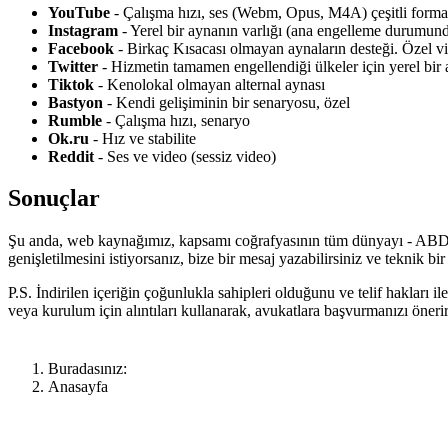
YouTube
- Çalışma hızı, ses (Webm, Opus, M4A) çeşitli for
Instagram
- Yerel bir aynanın varlığı (ana engelleme durumund
Facebook
- Birkaç Kısacası olmayan aynaların desteği. Özel vid
Twitter
- Hizmetin tamamen engellendiği ülkeler için yerel bir
Tiktok
- Kenolokal olmayan alternal aynası
Bastyon
- Kendi gelişiminin bir senaryosu, özel
Rumble
- Çalışma hızı, senaryo
Ok.ru
- Hız ve stabilite
Reddit
- Ses ve video (sessiz video)
Sonuçlar
Şu anda, web kaynağımız, kapsamı coğrafyasının tüm dünyayı - ABD, Ç
genişletilmesini istiyorsanız, bize bir mesaj yazabilirsiniz ve teknik
P.S. İndirilen içeriğin çoğunlukla sahipleri olduğunu ve telif hakları 
veya kurulum için alıntıları kullanarak, avukatlara başvurmanızı önerir
Buradasınız:
Anasayfa