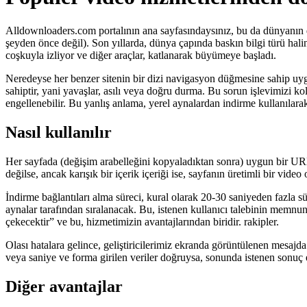
Alldownloaders.com portalının ana sayfasındaysınız, bu da dünyanın dö
şeyden önce değil). Son yıllarda, dünya çapında baskın bilgi türü haline
coşkuyla izliyor ve diğer araçlar, katlanarak büyümeye başladı.
Neredeyse her benzer sitenin bir dizi navigasyon düğmesine sahip uyg
sahiptir, yani yavaşlar, asılı veya doğru durma. Bu sorun işlevimizi k
engellenebilir. Bu yanlış anlama, yerel aynalardan indirme kullanılarak 
Nasıl kullanılır
Her sayfada (değişim arabelleğini kopyaladıktan sonra) uygun bir URL
değilse, ancak karışık bir içerik içeriği ise, sayfanın üretimli bir vid
İndirme bağlantıları alma süreci, kural olarak 20-30 saniyeden fazla
aynalar tarafından sıralanacak. Bu, istenen kullanıcı talebinin memnun
çekecektir” ve bu, hizmetimizin avantajlarından biridir. rakipler.
Olası hatalara gelince, geliştiricilerimiz ekranda görüntülenen mesajda
veya saniye ve forma girilen veriler doğruysa, sonunda istenen sonuç 
Diğer avantajlar