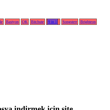
le
Bastyon
OK
Bitchute
9 in 1
Songsterr
Brighteon
sya indirmek için site