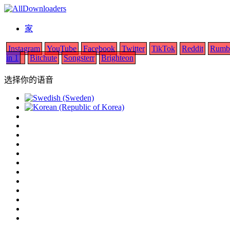
家
Instagram
YouTube
Facebook
Twitter
TikTok
Reddit
Rumb
in 1
Bitchute
Songsterr
Brighteon
选择你的语音