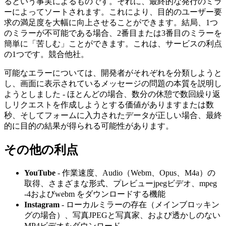
るという事実によるものです。それに、最終的な発行のミラ
ーによってソートされます。これにより、目的のユーザー要
求の満足度を大幅に向上させることができます。結局、1つ
のミラーが不可能である場合、2番目または3番目のミラーを
簡単に「苦しむ」ことができます。これは、サービスの利点
の1つです。競合他社。
可能なエラーについては、開発者がそれぞれを分類しようと
し、画面に表示されているメッセージの問題の本質を説明し
ようとしました - ほとんどの場合、数分の休憩で数回繰り返
しリクエストを作成しようとする価値がありますまたは数
秒、そしてフォームに入力されたデータが正しい場合、最終
的に目的の結果が得られる可能性があります。
その他の利点
YouTube
- 作業速度、Audio（Webm、Opus、M4a）の
取得、さまざまな形式、プレビューjpegビデオ、mpeg
-4およびwebm をダウンロードする機能
Instagram
- ローカルミラーの存在（メインブロッキン
グの場合）、写真JPEGと写真家、および透かしのない
MP4ビデオをダウンロード