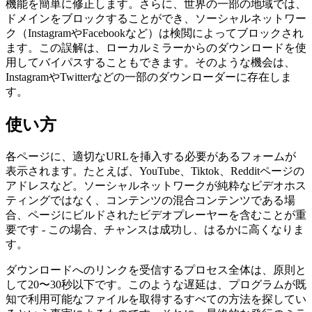
機能を簡単に修正します。さらに、世界の一部の地域では、
ドメインをブロックすることができ、ソーシャルネットワー
ク（InstagramやFacebookなど）は検閲によってブロックされ
ます。この誤解は、ローカルミラーからのダウンロードを使
用してバイパスすることもできます。そのような機会は、
InstagramやTwitterなどの一部のダウンローダーに存在しま
す。
使い方
各ページに、適切なURLを挿入する必要があるフォームが
表示されます。たとえば、YouTube、Tiktok、Redditページの
アドレスなど。ソーシャルネットワークが純粋なビデオホス
ティングではなく、コンテンツの混合コンテンツである場
合、ページにビルドされたビデオプレーヤーを含むことが重
要です - この場合、チャンスは成功し、はるかに高くなりま
す。
ダウンロードへのリンクを受信するプロセス全体は、原則と
して20〜30秒以下です。このような遅延は、プログラムが既
知で利用可能なファイルを取得するすべての方法を探してい